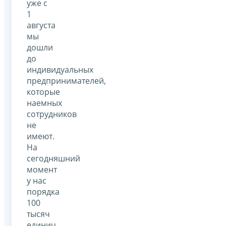
уже с
1
августа
мы
дошли
до
индивидуальных
предпринимателей,
которые
наемных
сотрудников
не
имеют.
На
сегодняшний
момент
у нас
порядка
100
тысяч
единиц