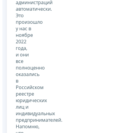
администраций
автоматически.
Это
произошло
у нас в
ноябре
2022
года,
и они
все
полноценно
оказались
в
Российском
реестре
юридических
лиц и
индивидуальных
предпринимателей.
Напомню,
что