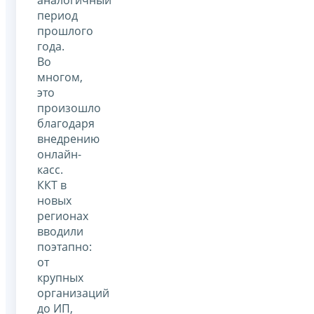
период
прошлого
года.
Во
многом,
это
произошло
благодаря
внедрению
онлайн-
касс.
ККТ в
новых
регионах
вводили
поэтапно:
от
крупных
организаций
до ИП,