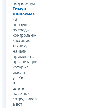
подчеркнул
Тимур
Шиналиев
:
«В
первую
очередь
контрольно-
кассовую
технику
начали
применять
организации,
которые
имели
у себя
в
штате
наемных
сотрудников,
а вот