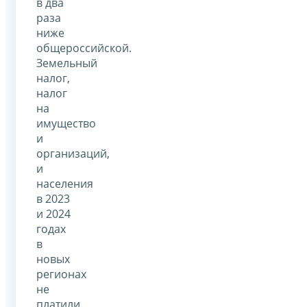
в два
раза
ниже
общероссийской.
Земельный
налог,
налог
на
имущество
и
организаций,
и
населения
в 2023
и 2024
годах
в
новых
регионах
не
платили.