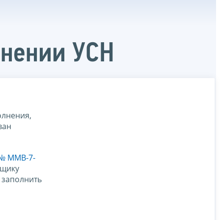
енении УСН
олнения,
ван
 № ММВ-7-
ьщику
 заполнить