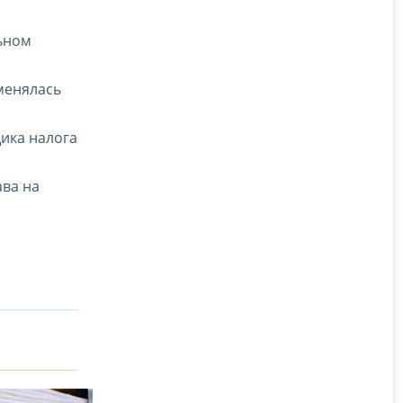
льном
менялась
щика налога
ава на