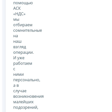
помощью
АСК
«НДС»
мы
отбираем
сомнительные
на
наш
взгляд
операции.
И уже
работаем
с
ними
персонально,
а в
случае
возникновения
малейших
подозрений,