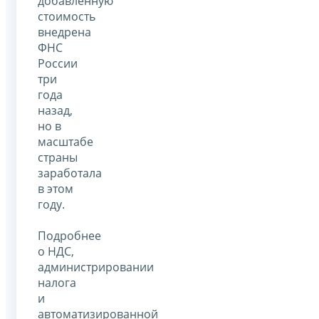
добавленную
стоимость
внедрена
ФНС
России
три
года
назад,
но в
масштабе
страны
заработала
в этом
году.
Подробнее
о НДС,
администрировании
налога
и
автоматизированной