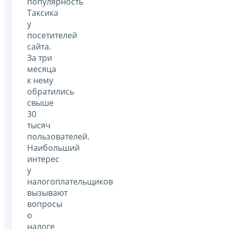
популярность
Таксика
у
посетителей
сайта.
За три
месяца
к нему
обратились
свыше
30
тысяч
пользователей.
Наибольший
интерес
у
налогоплательщиков
вызывают
вопросы
о
налоге