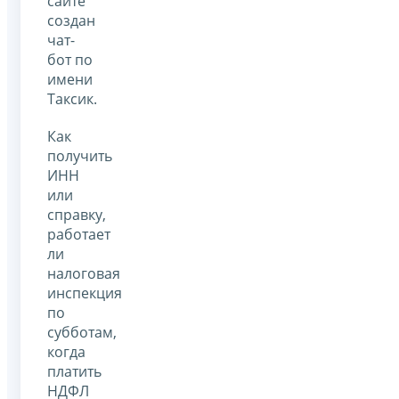
сайте
создан
чат-
бот по
имени
Таксик.
Как
получить
ИНН
или
справку,
работает
ли
налоговая
инспекция
по
субботам,
когда
платить
НДФЛ