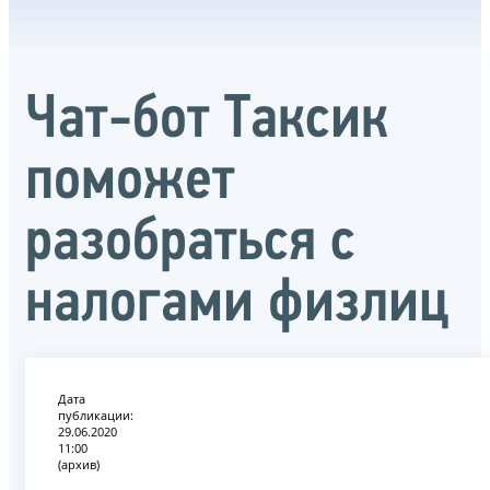
Чат-бот Таксик
поможет
разобраться с
налогами физлиц
Дата
публикации:
29.06.2020
11:00
(архив)