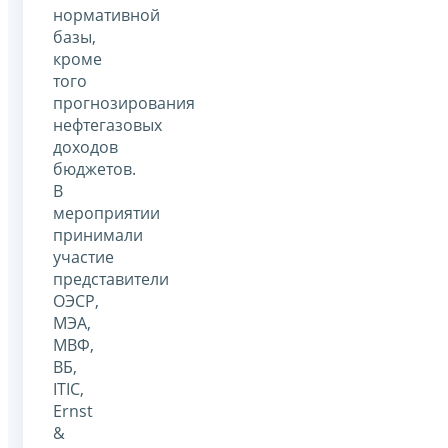
нормативной
базы,
кроме
того
прогнозирования
нефтегазовых
доходов
бюджетов.
В
мероприятии
принимали
участие
представители
ОЭСР,
МЭА,
МВФ,
ВБ,
ITIC,
Ernst
&