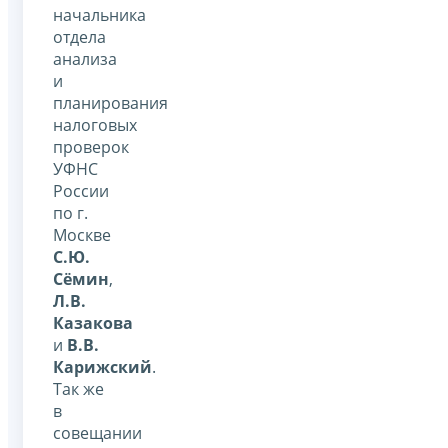
начальника
отдела
анализа
и
планирования
налоговых
проверок
УФНС
России
по г.
Москве
С.Ю.
Сёмин
,
Л.В.
Казакова
и
В.В.
Карижский
.
Так же
в
совещании