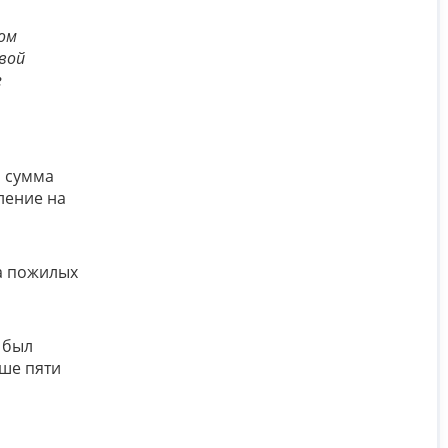
том
вой
е
, сумма
ление на
а пожилых
 был
ыше пяти