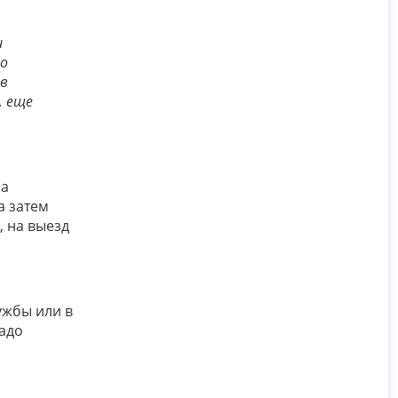
и
но
 в
, еще
на
а затем
, на выезд
лужбы или в
адо