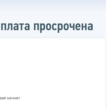
оплата просрочена
вая начнет