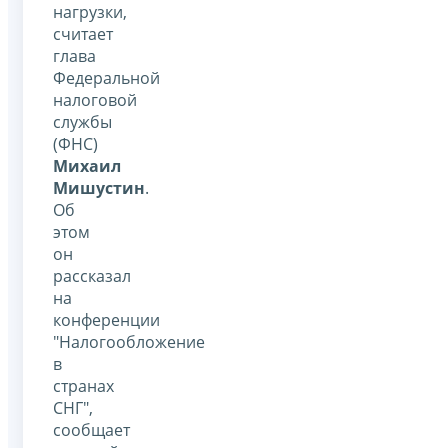
нагрузки,
считает
глава
Федеральной
налоговой
службы
(ФНС)
Михаил
Мишустин
.
Об
этом
он
рассказал
на
конференции
"Налогообложение
в
странах
СНГ",
сообщает