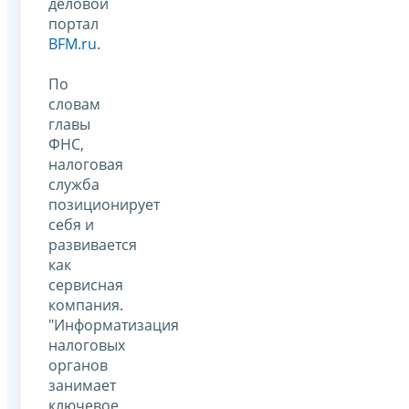
деловой
портал
BFM.ru
.
По
словам
главы
ФНС,
налоговая
служба
позиционирует
себя и
развивается
как
сервисная
компания.
"Информатизация
налоговых
органов
занимает
ключевое