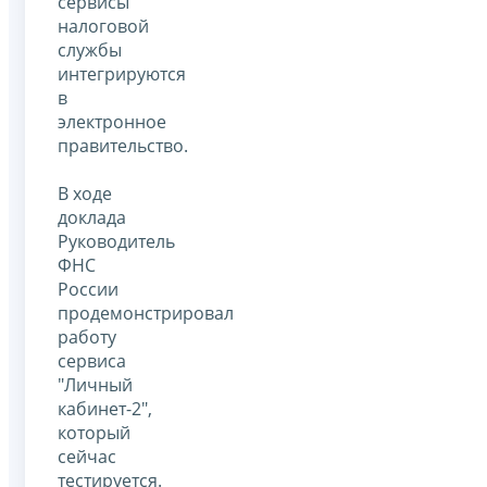
сервисы
налоговой
службы
интегрируются
в
электронное
правительство.
В ходе
доклада
Руководитель
ФНС
России
продемонстрировал
работу
сервиса
"Личный
кабинет-2",
который
сейчас
тестируется.