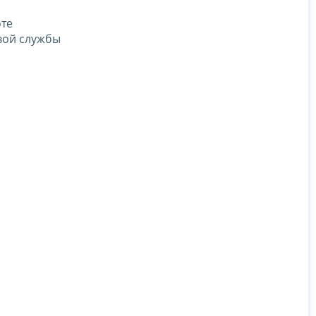
оте
овой службы