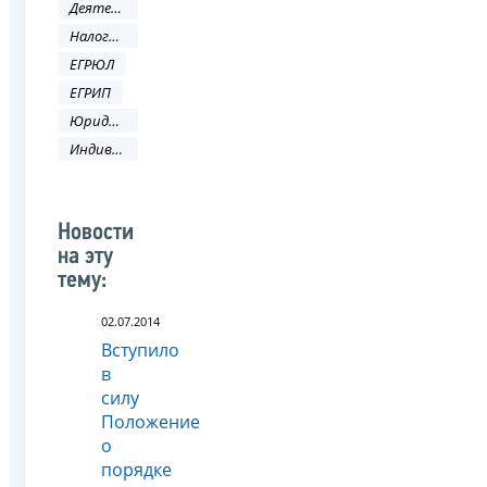
Деятельность ФНС
Налоговое законодательство
ЕГРЮЛ
ЕГРИП
Юридическое лицо
Индивидуальный предприниматель
Новости
на эту
тему:
02.07.2014
Вступило
в
силу
Положение
о
порядке