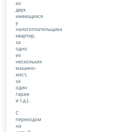
из
двух
имеющихся
у
налогоплательщика
квартир,
за
одно
из
нескольких
машино-
мест,
за
один
гараж
и т.д.).
С
переходом
на