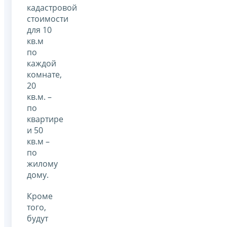
кадастровой
стоимости
для 10
кв.м
по
каждой
комнате,
20
кв.м. –
по
квартире
и 50
кв.м –
по
жилому
дому.
Кроме
того,
будут