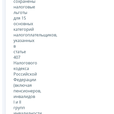
сохранены
налоговые
льготы
для 15
основных
категорий
налогоплательщиков,
указанных
в
статье
407
Налогового
кодекса
Российской
Федерации
(включая
пенсионеров,
инвалидов
I и II
групп
инвалидности,