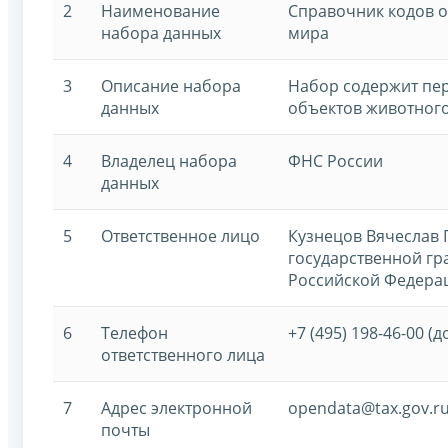
2
Наименование
Справочник кодов 
набора данных
мира
3
Описание набора
Набор содержит пе
данных
объектов животног
4
Владелец набора
ФНС России
данных
5
Ответственное лицо
Кузнецов Вячеслав 
государственной г
Российской Федерац
6
Телефон
+7 (495) 198-46-00 (д
ответственного лица
7
Адрес электронной
opendata@tax.gov.r
почты