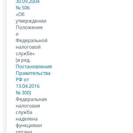
30.09.2004
№ 506
«Об
утверждении
Положения
о
Федеральной
налоговой
службе»
(в ред.
Постановления
Правительства
РФ от
13.04.2016
№ 300
)
Федеральная
налоговая
служба
наделена
функциями
органа