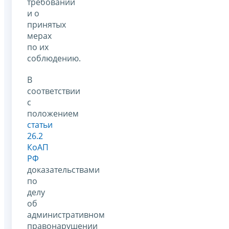
требований
и о
принятых
мерах
по их
соблюдению.
В
соответствии
с
положением
статьи
26.2
КоАП
РФ
доказательствами
по
делу
об
административном
правонарушении