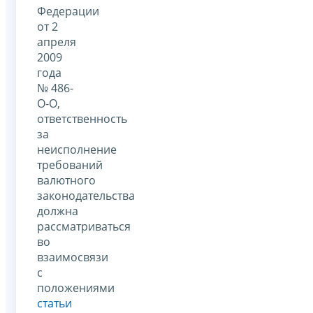
Федерации
от 2
апреля
2009
года
№ 486-
О-О,
ответственность
за
неисполнение
требований
валютного
законодательства
должна
рассматриваться
во
взаимосвязи
с
положениями
статьи