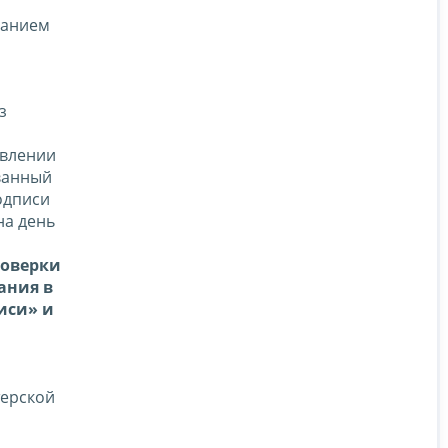
ванием
з
явлении
ванный
одписи
на день
роверки
ания в
иси» и
терской