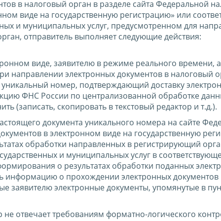
тов в налоговый орган в разделе сайта Федеральной н
нном виде на государственную регистрацию» или соотв
нных и муниципальных услуг, предусмотренном для напр
орган, отправитель выполняет следующие действия:
ронном виде, заявителю в режиме реального времени, а
при направлении электронных документов в налоговый о
 уникальный номер, подтверждающий доставку электро
кцию ФНС России по централизованной обработке данн
 (записать, скопировать в текстовый редактор и т.д.).
 настоящего документа уникального номера на сайте Фе
документов в электронном виде на государственную рег
ьтатах обработки направленных в регистрирующий орг
осударственных и муниципальных услуг в соответствующ
формирования о результатах обработки поданных элект
ть информацию о прохождении электронных документов 
ые заявителю электронные документы, упомянутые в пун
р не отвечает требованиям форматно-логического контр