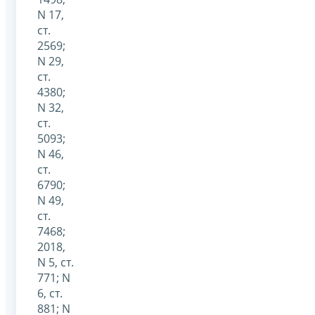
N 17,
ст.
2569;
N 29,
ст.
4380;
N 32,
ст.
5093;
N 46,
ст.
6790;
N 49,
ст.
7468;
2018,
N 5, ст.
771; N
6, ст.
881; N