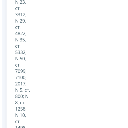
N 23,
ст.
3312;
N 29,
ст.
4822;
N 35,
ст.
5332;
N 50,
ст.
7099,
7100;
2017,
N 5, ст.
800; N
8, ст.
1258;
N 10,
ст.
1498;