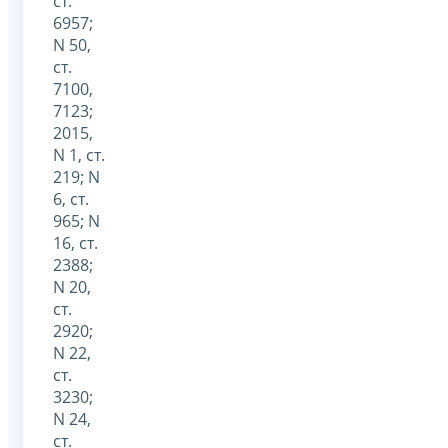
ст.
6957;
N 50,
ст.
7100,
7123;
2015,
N 1, ст.
219; N
6, ст.
965; N
16, ст.
2388;
N 20,
ст.
2920;
N 22,
ст.
3230;
N 24,
ст.