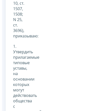
10, ст.
1507,
1508;
N 25,
ст.
3696),
приказываю:
1.
Утвердить
прилагаемые
типовые
уставы,
на
основании
которых
могут
действовать
общества
с