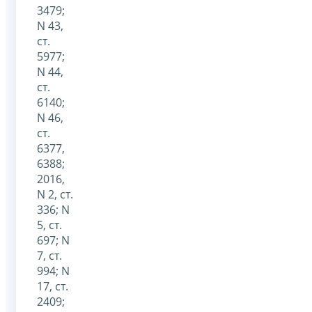
3479;
N 43,
ст.
5977;
N 44,
ст.
6140;
N 46,
ст.
6377,
6388;
2016,
N 2, ст.
336; N
5, ст.
697; N
7, ст.
994; N
17, ст.
2409;