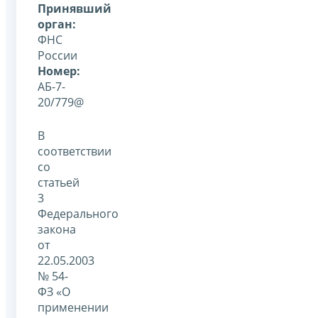
Принявший
орган:
ФНС
России
Номер:
АБ-7-
20/779@
В
соответствии
со
статьей
3
Федерального
закона
от
22.05.2003
№ 54-
ФЗ «О
применении