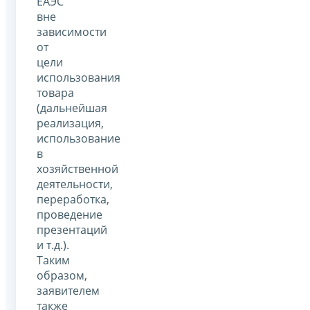
ЕАЭС
вне
зависимости
от
цели
использования
товара
(дальнейшая
реализация,
использование
в
хозяйственной
деятельности,
переработка,
проведение
презентаций
и т.д.).
Таким
образом,
заявителем
также