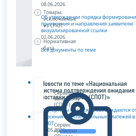
08.06.2026
Товары,
Об утверждении порядка формировани
исключаемые
присвоения и направления заявителю
из СПОТ
визуализированной ссылки
02.06.2026
Нормативная
база
Все документы по теме
Новости по теме «Национальная
система подтверждения ожидания
Сервис
поставки товаров (СПОТ)»
заявителя
(СПОТ)
Импортеры на месяц освобождаются о
внесения обеспечительных платежей в
СПОТ
Сервис
30.05.2026
проверки