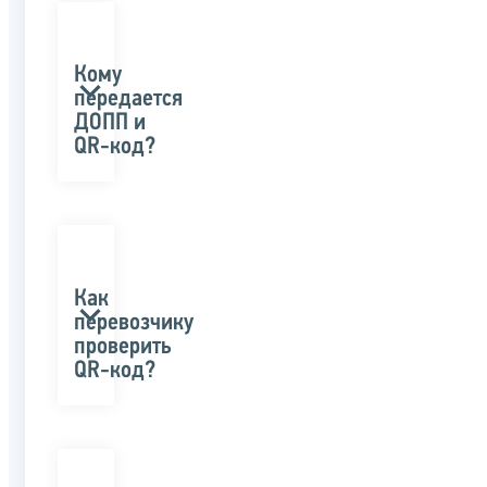
Кому
передается
ДОПП и
QR-код?
Как
перевозчику
проверить
QR-код?