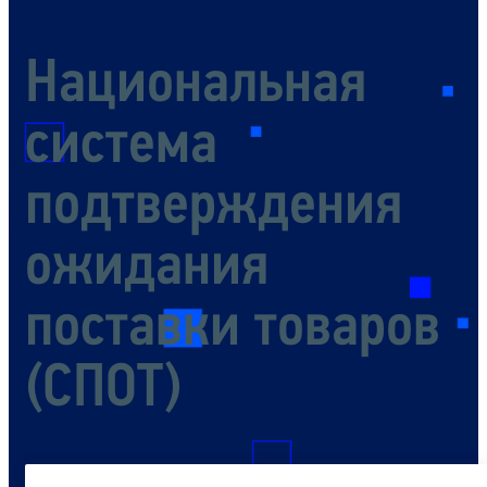
Национальная
система
подтверждения
ожидания
поставки товаров
(СПОТ)