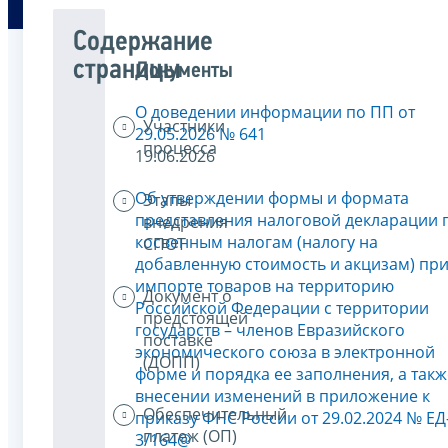
Содержание
страницы
Документы
О доведении информации по ПП от
Участники
29.05.2026 № 641
процесса
19.06.2026
Об утверждении формы и формата
Этапы
представления налоговой декларации 
внедрения
косвенным налогам (налогу на
СПОТ
добавленную стоимость и акцизам) пр
импорте товаров на территорию
Документ о
Российской Федерации с территории
предстоящей
государств – членов Евразийского
поставке
экономического союза в электронной
(ДОПП)
форме и порядка ее заполнения, а такж
внесении изменений в приложение к
Обеспечительный
приказу ФНС России от 29.02.2024 № ЕД
платеж (ОП)
3/164@