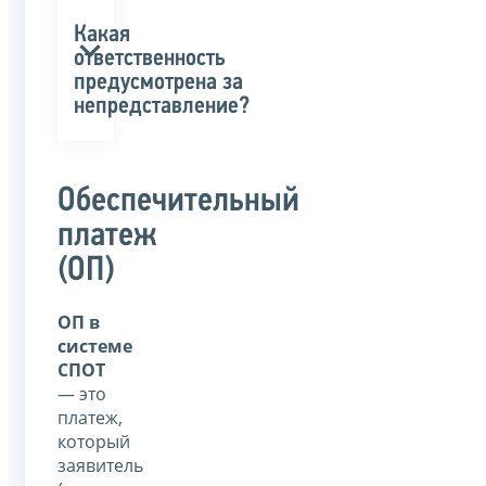
Какая
ответственность
предусмотрена за
непредставление?
Обеспечительный
платеж
(ОП)
ОП в
системе
СПОТ
— это
платеж,
который
заявитель