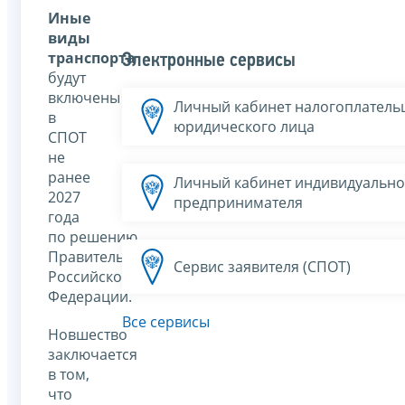
Иные
виды
транспорта
Электронные сервисы
будут
включены
Личный кабинет налогоплатель
в
юридического лица
СПОТ
не
ранее
Личный кабинет индивидуально
2027
предпринимателя
года
по решению
Правительства
Сервис заявителя (СПОТ)
Российской
Федерации.
Все сервисы
Новшество
заключается
в том,
что