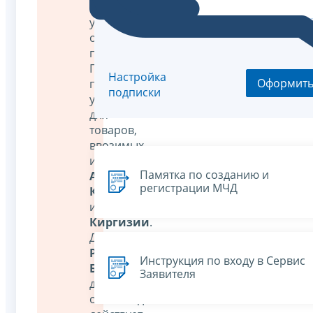
от
уплаты
обеспечительного
платежа.
Переходный
Настройка
Оформит
период
подписки
устанавливается
для
товаров,
ввозимых
из
Памятка по созданию и
Армении
,
регистрации МЧД
Казахстана
и
Киргизии
.
Для
Республики
Инструкция по входу в Сервис
Беларусь
Заявителя
данное
освобождение