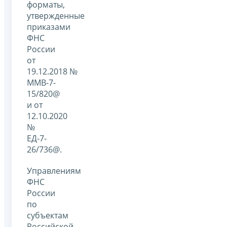
форматы,
утвержденные
приказами
ФНС
России
от
19.12.2018 №
ММВ-7-
15/820@
и от
12.10.2020
№
ЕД-7-
26/736@.
Управлениям
ФНС
России
по
субъектам
Российской