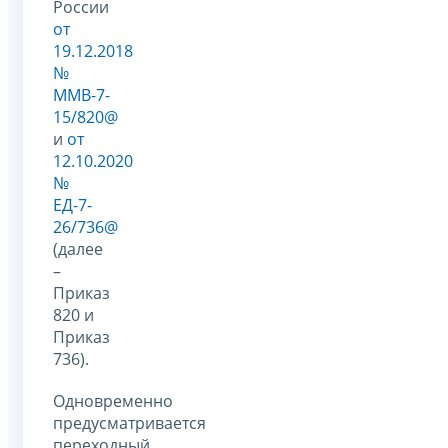
России
от
19.12.2018
№
ММВ-7-
15/820@
и
от
12.10.2020
№
ЕД-7-
26/736@
(далее
–
Приказ
820 и
Приказ
736).
Одновременно
предусматривается
переходный