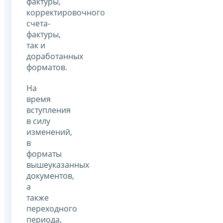
фактуры,
корректировочного
счета-
фактуры,
так и
доработанных
форматов.
На
время
вступления
в силу
изменений,
в
форматы
вышеуказанных
документов,
а
также
переходного
периода,