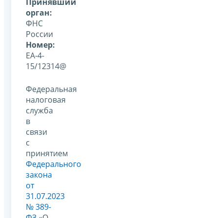
Принявший
орган:
ФНС
России
Номер:
ЕА-4-
15/12314@
Федеральная
налоговая
служба
в
связи
с
принятием
Федерального
закона
от
31.07.2023
№ 389-
ФЗ
«О