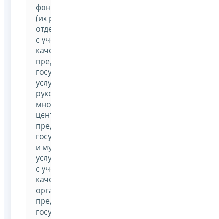
фондов
(их региональных
отделений)
с учетом
качества
предоставления
государственных
услуг,
руководителей
многофункциональных
центров
предоставления
государственных
и муниципальных
услуг
с учетом
качества
организации
предоставления
государственных