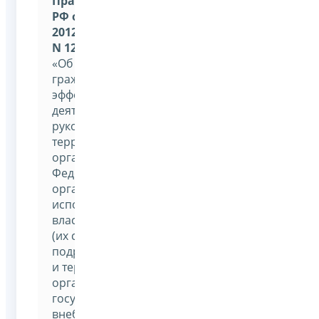
Правительства
РФ от 12 декабря
2012 г.
N 1284
«Об оценке
гражданами
эффективности
деятельности
руководителей
территориальных
органов
Федеральных
органов
исполнительной
власти
(их структурных
подразделений)
и территориальных
органов
государственных
внебюджетных