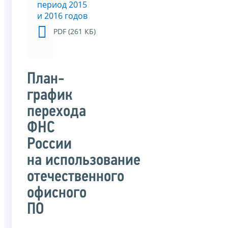
период 2015
и 2016 годов
PDF (261 КБ)
План-
график
перехода
ФНС
России
на использование
отечественного
офисного
ПО