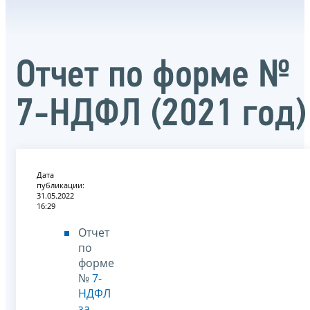
Отчет по форме №
7-НДФЛ (2021 год)
Дата
публикации:
31.05.2022
16:29
Отчет
по
форме
№
7-
НДФЛ
за