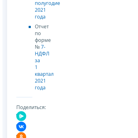
полугодие
2021
года
Отчет
по
форме
№
7-
НДФЛ
за
1
квартал
2021
года
Поделиться: