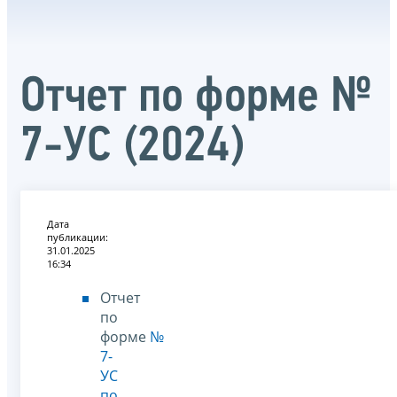
Отчет по форме №
7-УС (2024)
Дата
публикации:
31.01.2025
16:34
Отчет
по
форме
№
7-
УС
по