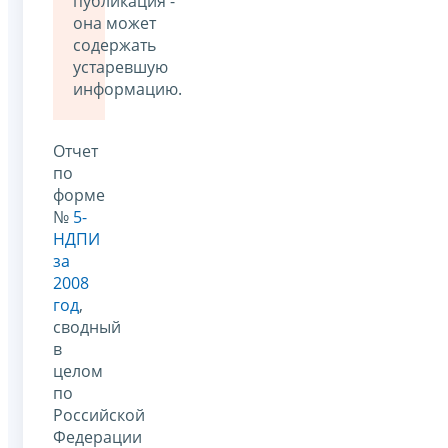
публикация -
она может
содержать
устаревшую
информацию.
Отчет
по
форме
№
5-
НДПИ
за
2008
год
,
сводный
в
целом
по
Российской
Федерации