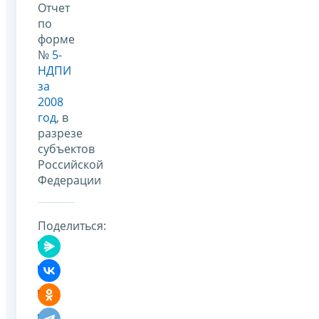
Отчет
по
форме
№
5-
НДПИ
за
2008
год
, в
разрезе
субъектов
Российской
Федерации
Поделиться: