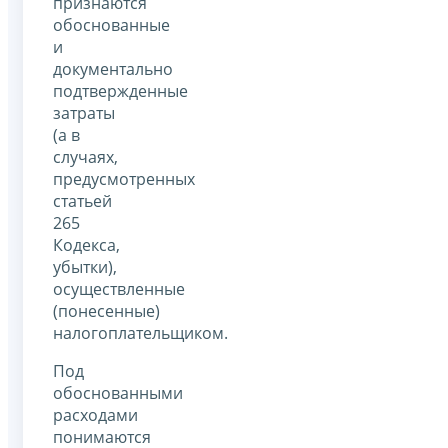
признаются
обоснованные
и
документально
подтвержденные
затраты
(а в
случаях,
предусмотренных
статьей
265
Кодекса,
убытки),
осуществленные
(понесенные)
налогоплательщиком.
Под
обоснованными
расходами
понимаются