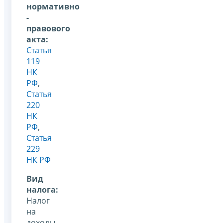
нормативно
-
правового
акта:
Статья
119
НК
РФ
,
Статья
220
НК
РФ
,
Статья
229
НК РФ
Вид
налога:
Налог
на
доходы