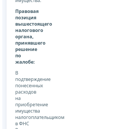
имущества.
Правовая
позиция
вышестоящего
налогового
органа,
принявшего
решение
по
жалобе:
В
подтверждение
понесенных
расходов
на
приобретение
имущества
налогоплательщиком
в ФНС