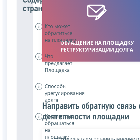
Содержание
страницы
Кто может
обратиться
на площадку
ОБРАЩЕНИЕ НА ПЛОЩАДКУ
РЕСТРУКТУРИЗАЦИИ ДОЛГА
Что
предлагает
Площадка
Способы
урегулирования
долга
Направить обратную связь 
деятельности площадки
Когда стоит
обращаться
на
площадку
Предлагаем оставить мнение о