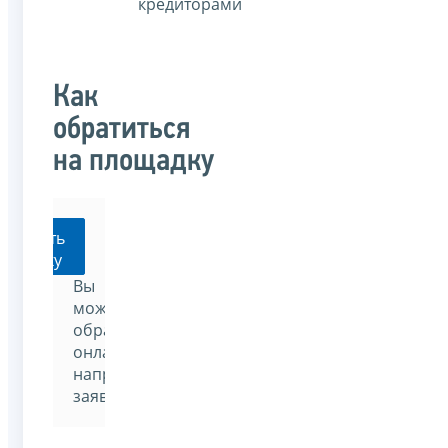
кредиторами
Как
обратиться
на площадку
Подать
заявку
Вы
можете
обратиться
онлайн,
направив
заявку