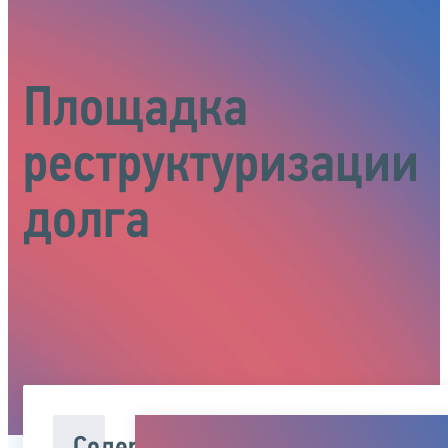
Площадка
реструктуризации
долга