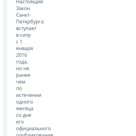
Настоящий
Закон
Санкт-
Петербурга
вступает
в силу
с 1
января
2016
года,
но не
ранее
чем
по
истечении
одного
месяца
со дня
его
официального
опубликования