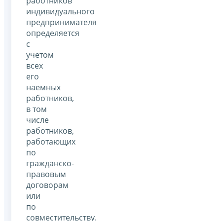
работников
индивидуального
предпринимателя
определяется
с
учетом
всех
его
наемных
работников,
в том
числе
работников,
работающих
по
гражданско-
правовым
договорам
или
по
совместительству.