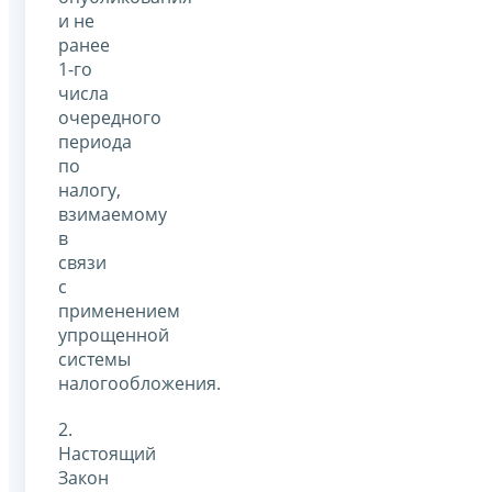
и не
ранее
1-го
числа
очередного
периода
по
налогу,
взимаемому
в
связи
с
применением
упрощенной
системы
налогообложения.
2.
Настоящий
Закон