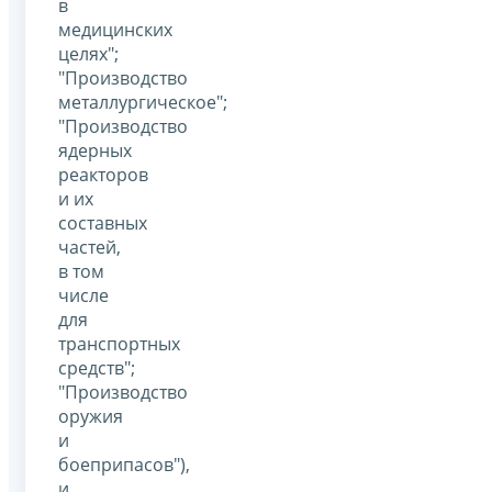
в
медицинских
целях";
"Производство
металлургическое";
"Производство
ядерных
реакторов
и их
составных
частей,
в том
числе
для
транспортных
средств";
"Производство
оружия
и
боеприпасов"),
и