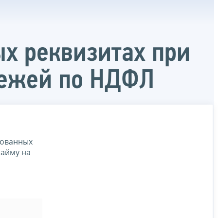
ых реквизитах при
тежей по НДФЛ
рованных
найму на