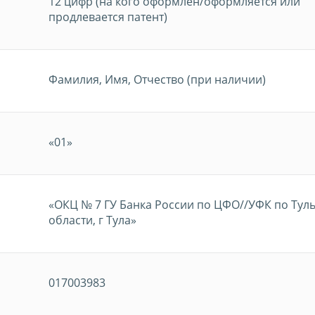
12 цифр (на кого оформлен/оформляется или
продлевается патент)
Фамилия, Имя, Отчество (при наличии)
«01»
«ОКЦ № 7 ГУ Банка России по ЦФО//УФК по Тул
области, г Тула»
017003983