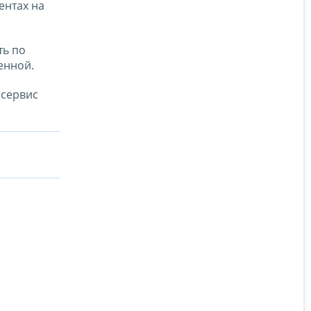
ентах на
ть по
енной.
 сервис