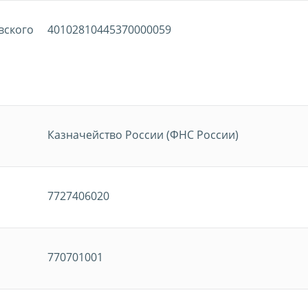
вского
40102810445370000059
Казначейство России (ФНС России)
7727406020
770701001