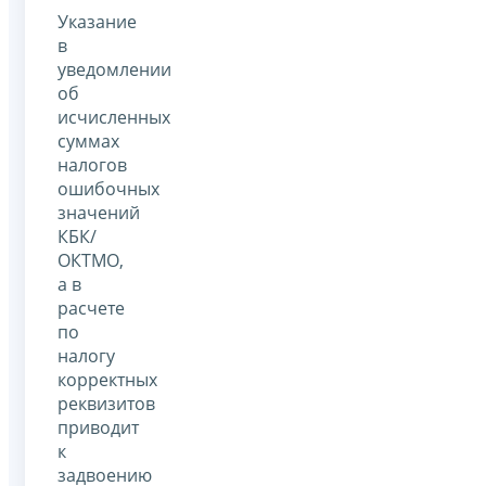
Указание
в
уведомлении
об
исчисленных
суммах
налогов
ошибочных
значений
КБК/
ОКТМО,
а в
расчете
по
налогу
корректных
реквизитов
приводит
к
задвоению