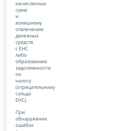
начисленных
сумм
и
излишнему
отвлечению
денежных
средств
с ЕНС
либо
образованию
задолженности
по
налогу
(отрицательному
сальдо
ЕНС).
При
обнаружении
ошибок