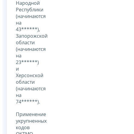
Народной
Республики
(начинаются
на
43******),
Запорожской
области
(начинаются
на
23******)
и
Херсонской
области
(начинаются
на
74******).
Применение
укрупненных
кодов
ОКТМО