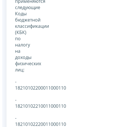
применяются
следующие
Коды
бюджетной
классификации
(КБК)
по
налогу
на
доходы
физических
лиц:
-
18210102200011000110
-
18210102210011000110
-
18210102220011000110