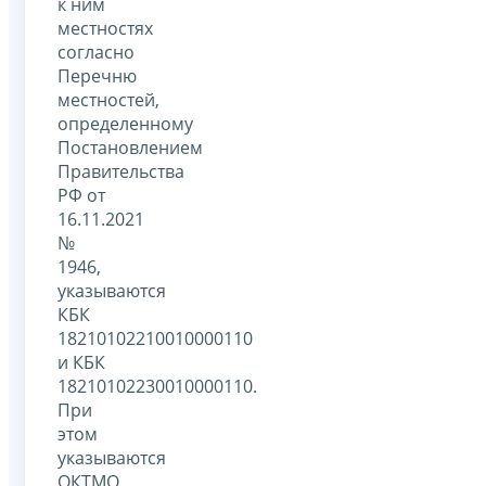
к ним
местностях
согласно
Перечню
местностей,
определенному
Постановлением
Правительства
РФ от
16.11.2021
№
1946,
указываются
КБК
18210102210010000110
и КБК
18210102230010000110.
При
этом
указываются
ОКТМО