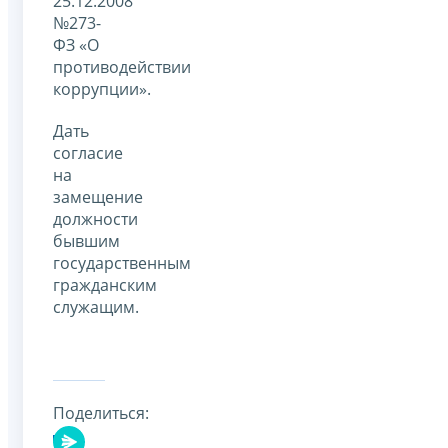
25.12.2008
№273-
ФЗ «О
противодействии
коррупции».
Дать
согласие
на
замещение
должности
бывшим
государственным
гражданским
служащим.
Поделиться: