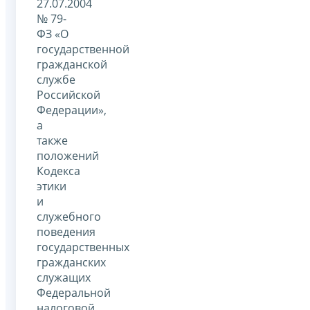
27.07.2004
№ 79-
ФЗ «О
государственной
гражданской
службе
Российской
Федерации»,
а
также
положений
Кодекса
этики
и
служебного
поведения
государственных
гражданских
служащих
Федеральной
налоговой