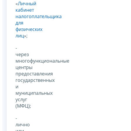
«
Личный
кабинет
налогоплательщика
для
физических
лиц
»;
-
через
многофункциональные
центры
предоставления
государственных
и
муниципальных
услуг
(МФЦ);
-
лично
или