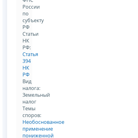
России
по
субъекту
РФ
Статьи
НК
РФ:
Статья
394
НК
РФ
Вид
налога:
Земельный
налог
Темы
споров:
Необоснованное
применение
пониженной