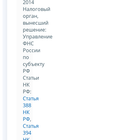
2014
Налоговый
орган,
вынесший
решение:
Управление
ФНС
России
по
субъекту
РФ
Статьи
НК
РФ:
Статья
388
НК
РФ
,
Статья
394
НК