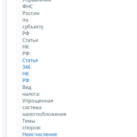
ФНС
России
по
субъекту
РФ
Статьи
НК
РФ:
Статья
346
НК
РФ
Вид
налога:
Упрощенная
система
налогообложения
Темы
споров:
Неисчисление