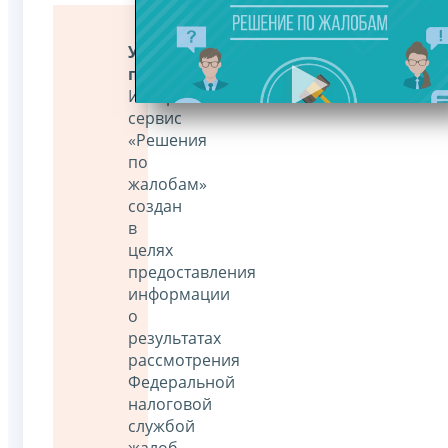
Уважаемые
пользователи!
Интернет-
сервис
«Решения
по
жалобам»
создан
в
целях
предоставления
информации
о
результатах
рассмотрения
Федеральной
налоговой
службой
жалоб