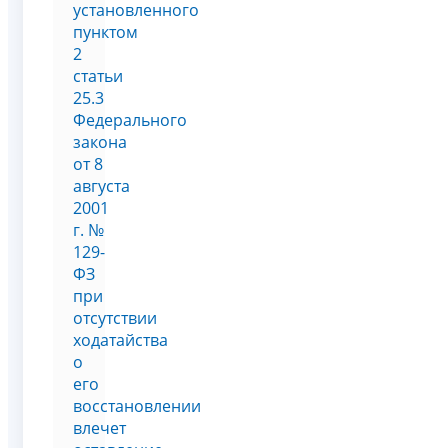
установленного
пунктом
2
статьи
25.3
Федерального
закона
от 8
августа
2001
г. №
129-
ФЗ
при
отсутствии
ходатайства
о
его
восстановлении
влечет