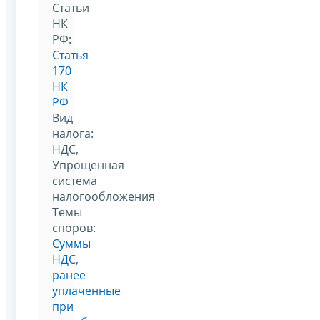
Статьи
НК
РФ:
Статья
170
НК
РФ
Вид
налога:
НДС,
Упрощенная
система
налогообложения
Темы
споров:
Суммы
НДС,
ранее
уплаченные
при