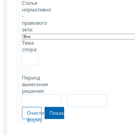
Статья
нормативно
-
правового
акта:
Тема
спора:
Период
вынесения
решения:
–
Очистить
Показать
форму