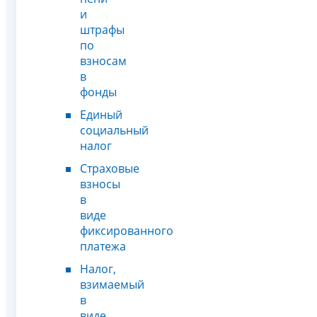
и
штрафы
по
взносам
в
фонды
Единый
социальный
налог
Страховые
взносы
в
виде
фиксированного
платежа
Налог,
взимаемый
в
виде