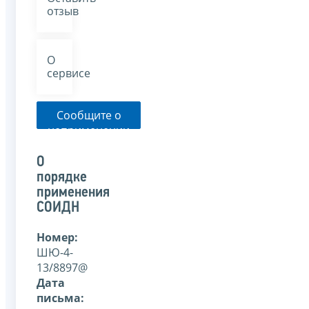
отзыв
О
сервисе
Сообщите о
неприменении
налоговым
органом
О
указанного
порядке
письма
применения
СОИДН
Номер:
ШЮ-4-
13/8897@
Дата
письма: