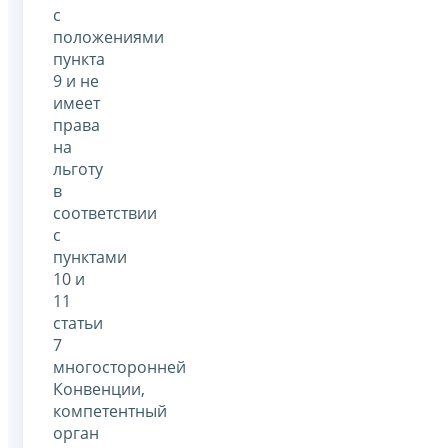
с
положениями
пункта
9 и не
имеет
права
на
льготу
в
соответствии
с
пунктами
10 и
11
статьи
7
многосторонней
Конвенции,
компетентный
орган