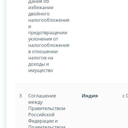
Дания об
избежании
двойного
налогообложения
и
предотвращении
уклонения от
налогообложения
в отношении
налогов на
доходы и
имущество
3
Соглашение
Индия
с 
между
Правительством
Российской
Федерации и
Правительством