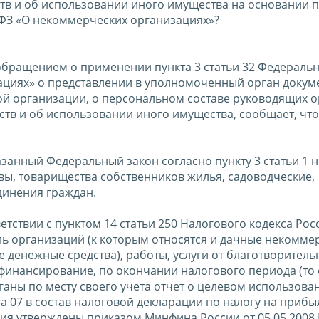
тв и об использовании иного имущества на основании п
7-ФЗ «О некоммерческих организациях»?
обращением о применении пункта 3 статьи 32 Федеральн
зациях» о представлении в уполномоченный орган докум
й организации, о персональном составе руководящих о
ств и об использовании иного имущества, сообщает, чт
занный Федеральный закон согласно пункту 3 статьи 1 н
вы, товарищества собственников жилья, садоводческие,
динения граждан.
тствии с пунктом 14 статьи 250 Налогового кодекса Рос
ь организаций (к которым относятся и дачные некомме
е денежные средства), работы, услуги от благотворитель
финансирование, по окончании налогового периода (то 
ганы по месту своего учета отчет о целевом использова
та 07 в состав налоговой декларации по налогу на прибы
ия утверждены приказом Минфина России от 05.05.2008 