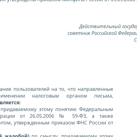
Действительный госуд
советник Российской Федерац
С
ние пользователей на то, что направленные
именении налоговым органом письма,
вляется:
 придаваемому этому понятию Федеральным
ерации от 26.05.2006 № 59-ФЗ, а также
нтом, утвержденным приказом ФНС России от
й жалобой)
по смыслу, придаваемому этому