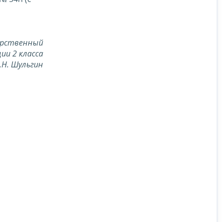
арственный
ии 2 класса
.Н. Шульгин