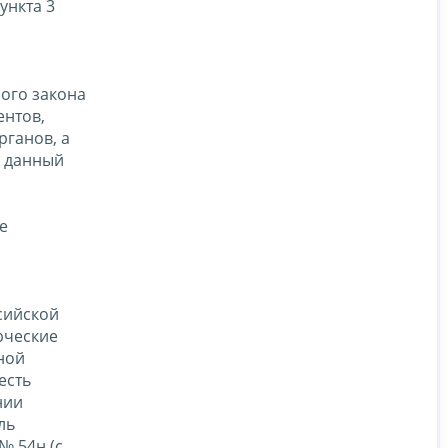
ункта 3
ого закона
ентов,
рганов, а
о данный
е
сийской
рческие
ной
есть
нии
ль
№ 54н (с