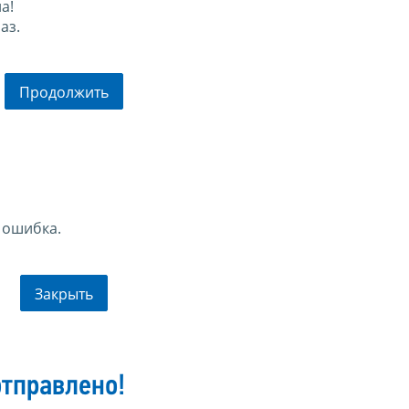
а!
аз.
Продолжить
 ошибка.
Закрыть
тправлено!