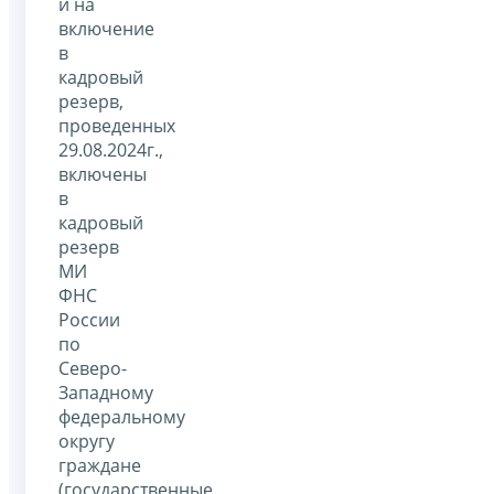
и на
включение
в
кадровый
резерв,
проведенных
29.08.2024г.,
включены
в
кадровый
резерв
МИ
ФНС
России
по
Северо-
Западному
федеральному
округу
граждане
(государственные