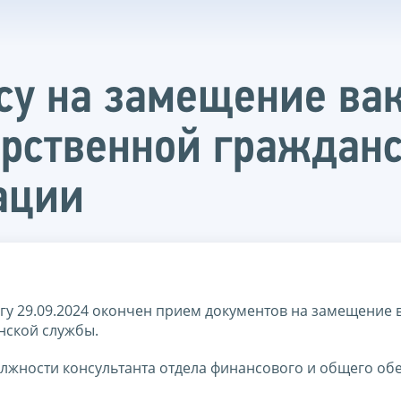
рсу на замещение ва
арственной граждан
ации
у 29.09.2024 окончен прием документов на замещение 
нской службы.
олжности консультанта отдела финансового и общего об