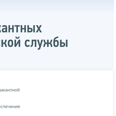
кантных
ской службы
вакантной
еспечения