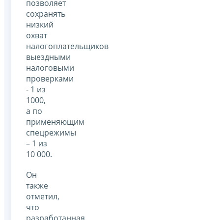
позволяет
сохранять
низкий
охват
налогоплательщиков
выездными
налоговыми
проверками
- 1 из
1000,
а по
применяющим
спецрежимы
– 1 из
10 000.
Он
также
отметил,
что
разработанная