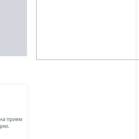
 на прием
цию.