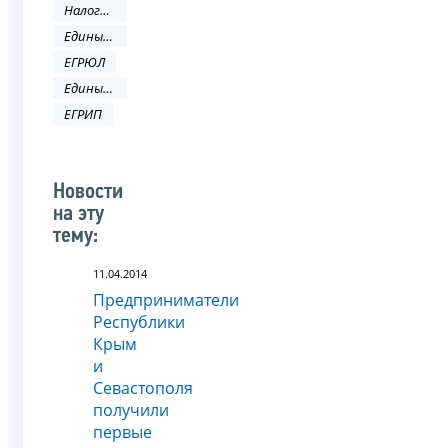
Налоговое законодательство
Единый государственный реестр юридических лиц
ЕГРЮЛ
Единый государственный реестр индивидуальных предпринимателей
ЕГРИП
Новости
на эту
тему:
11.04.2014
Предприниматели
Республики
Крым
и
Севастополя
получили
первые