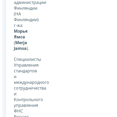
администрации
Финляндии
(НА
Финляндии)
г-жа
Мэрья
Ямса
(
Merja
Jamsa
).
Специалисты
Управления
стандартов
и
международного
сотрудничества
и
Контрольного
управления
ФНС
России