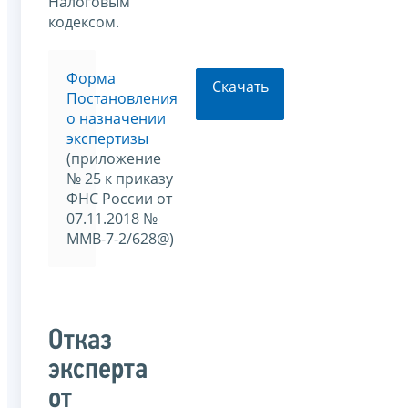
Налоговым
кодексом.
Форма
Скачать
Постановления
о назначении
экспертизы
(приложение
№ 25 к приказу
ФНС России от
07.11.2018 №
ММВ-7-2/628@)
Отказ
эксперта
от