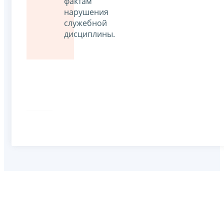
фактам
нарушения
служебной
дисциплины.