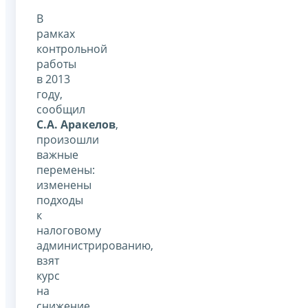
В
рамках
контрольной
работы
в 2013
году,
сообщил
С.А. Аракелов
,
произошли
важные
перемены:
изменены
подходы
к
налоговому
администрированию,
взят
курс
на
снижение