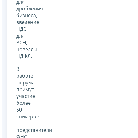
для
дробления
бизнеса,
введение
НДС
для
УСН,
новеллы
НДФЛ.
В
работе
форума
примут
участие
более
50
спикеров
–
представители
ФНС