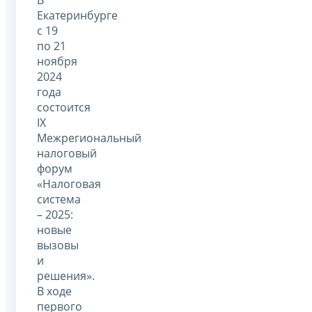
Екатеринбурге
с 19
по 21
ноября
2024
года
состоится
IX
Межрегиональный
налоговый
форум
«Налоговая
система
– 2025:
новые
вызовы
и
решения».
В ходе
первого