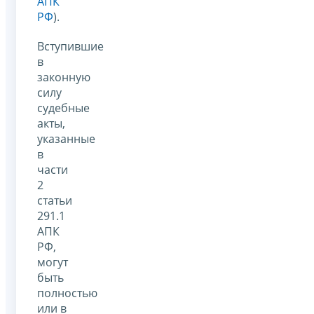
АПК
РФ
).
Вступившие
в
законную
силу
судебные
акты,
указанные
в
части
2
статьи
291.1
АПК
РФ,
могут
быть
полностью
или в