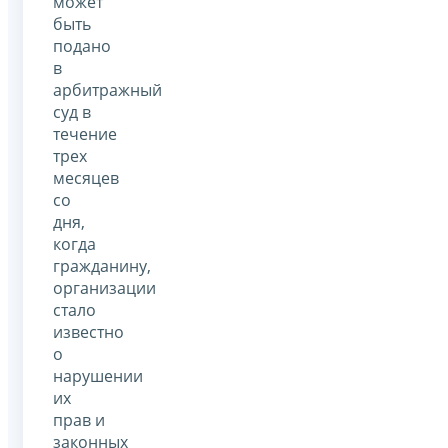
может
быть
подано
в
арбитражный
суд в
течение
трех
месяцев
со
дня,
когда
гражданину,
организации
стало
известно
о
нарушении
их
прав и
законных