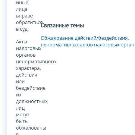
иные
лица
вправе
обратиться
Связанные темы
в суд.
Обжалование действий/бездействия,
Акты
ненормативных актов налоговых орган
налоговых
органов
ненормативного
характера,
действия
или
бездействие
их
должностных
лиц
могут
быть
обжалованы
в