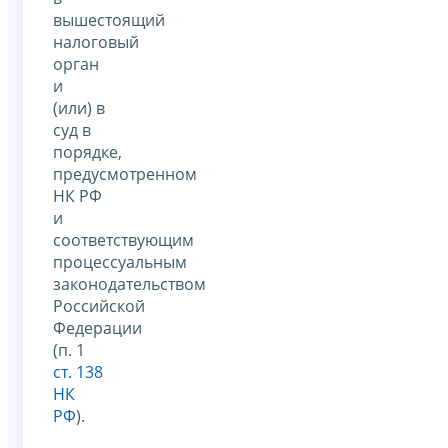
вышестоящий
налоговый
орган
и
(или) в
суд в
порядке,
предусмотренном
НК РФ
и
соответствующим
процессуальным
законодательством
Российской
Федерации
(п. 1
ст. 138
НК
РФ
).