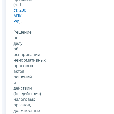
(ч. 1
ст. 200
АПК
РФ
).
Решение
по
делу
об
оспаривании
ненормативных
правовых
актов,
решений
и
действий
(бездействия)
налоговых
органов,
должностных