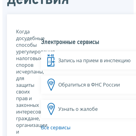
Когда
досудебные
Электронные сервисы
способы
урегулирования
налоговых
Запись на прием в инспекцию
споров
исчерпаны,
для
Обратиться в ФНС России
защиты
своих
прав и
законных
Узнать о жалобе
интересов
граждане,
организации
Все сервисы
и