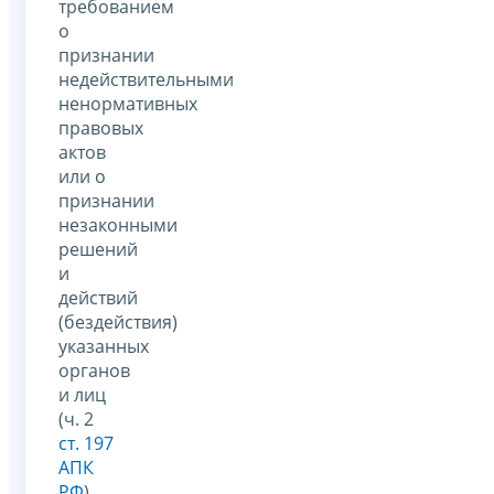
требованием
о
признании
недействительными
ненормативных
правовых
актов
или о
признании
незаконными
решений
и
действий
(бездействия)
указанных
органов
и лиц
(ч. 2
ст. 197
АПК
РФ
).