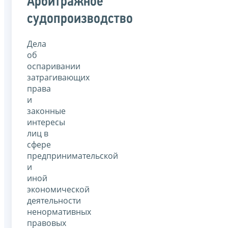
Арбитражное
судопроизводство
Дела
об
оспаривании
затрагивающих
права
и
законные
интересы
лиц в
сфере
предпринимательской
и
иной
экономической
деятельности
ненормативных
правовых