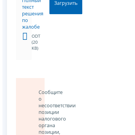
Полный
Загрузить
текст
решения
по
жалобе
ODT
(20
KB)
Сообщите
о
несоответствии
позиции
налогового
органа
позиции,