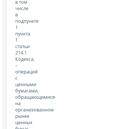
в том
числе
в
подпункте
1
пункта
1
статьи
214.1
Кодекса,
–
операций
с
ценными
бумагами,
обращающимися
на
организованном
рынке
ценных
бумаг.