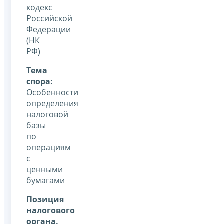
кодекс
Российской
Федерации
(НК
РФ)
Тема
спора:
Особенности
определения
налоговой
базы
по
операциям
с
ценными
бумагами
Позиция
налогового
органа,