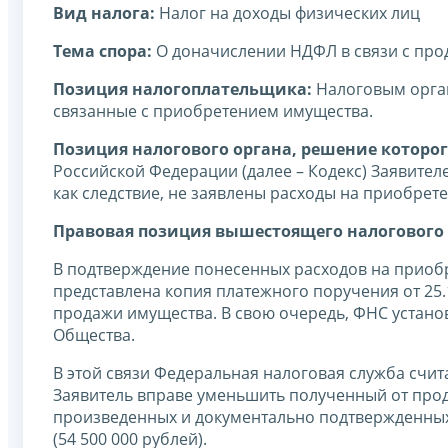
Вид налога:
Налог на доходы физических лиц
Тема спора:
О доначислении НДФЛ в связи с пр
Позиция налогоплательщика:
Налоговым орган
связанные с приобретением имущества.
Позиция налогового органа, решение которог
Российской Федерации (далее – Кодекс) Заявител
как следствие, не заявлены расходы на приобрет
Правовая позиция вышестоящего налогового 
В подтверждение понесенных расходов на приоб
представлена копия платежного поручения от 25.
продажи имущества. В свою очередь, ФНС устан
Общества.
В этой связи Федеральная налоговая служба счита
Заявитель вправе уменьшить полученный от прода
произведенных и документально подтвержденных
(54 500 000 рублей).