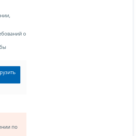
нии,
ебований о
обы
рузить
ении по