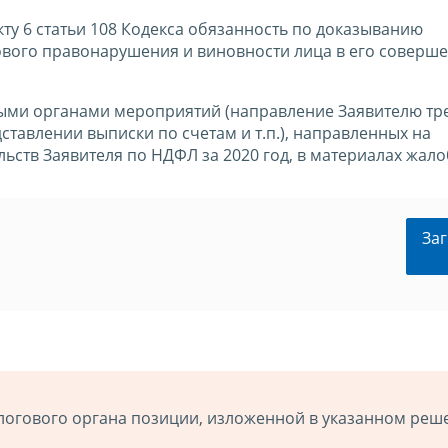
кту 6 статьи 108 Кодекса обязанность по доказыванию
гового правонарушения и виновности лица в его соверше
выми органами мероприятий (направление Заявителю тр
ставлении выписки по счетам и т.п.), направленных на
ьств Заявителя по НДФЛ за 2020 год, в материалах жал
Заг
логового органа позиции, изложенной в указанном реш