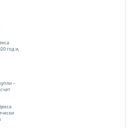
,
екса
20 год и,
купли –
счет
декса
ически
а