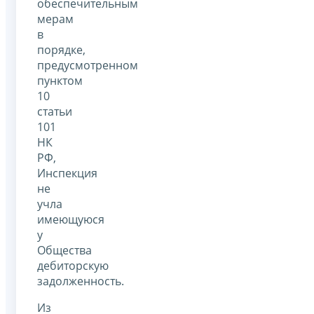
обеспечительным
мерам
в
порядке,
предусмотренном
пунктом
10
статьи
101
НК
РФ,
Инспекция
не
учла
имеющуюся
у
Общества
дебиторскую
задолженность.
Из