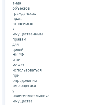
вида
объектов
гражданских
прав,
относимых
к
имущественным
правам
для
целей
НК РФ
и не
может
использоваться
при
определении
имеющегося
у
налогоплательщика
имущества