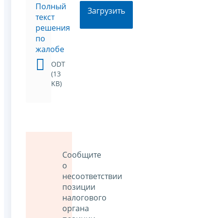
Полный
Загрузить
текст
решения
по
жалобе
ODT
(13
KB)
Сообщите
о
несоответствии
позиции
налогового
органа