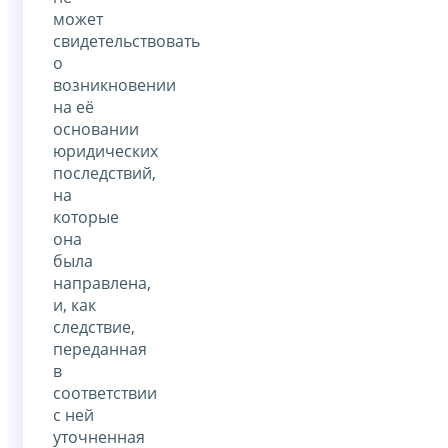
может
свидетельствовать
о
возникновении
на её
основании
юридических
последствий,
на
которые
она
была
направлена,
и, как
следствие,
переданная
в
соответствии
с ней
уточненная