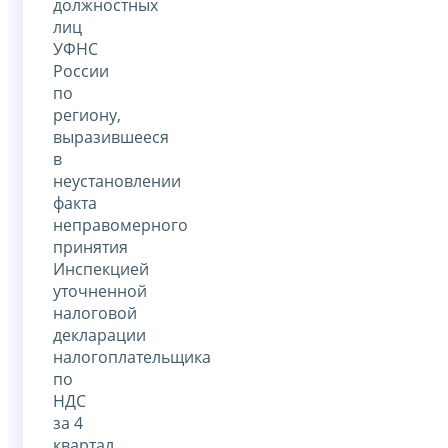
должностных
лиц
УФНС
России
по
региону,
выразившееся
в
неустановлении
факта
неправомерного
принятия
Инспекцией
уточненной
налоговой
декларации
налогоплательщика
по
НДС
за 4
квартал