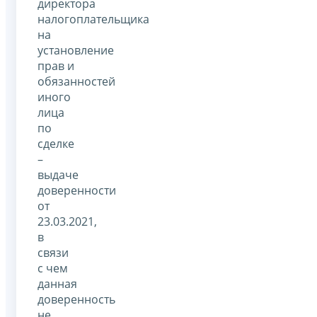
директора
налогоплательщика
на
установление
прав и
обязанностей
иного
лица
по
сделке
–
выдаче
доверенности
от
23.03.2021,
в
связи
с чем
данная
доверенность
не