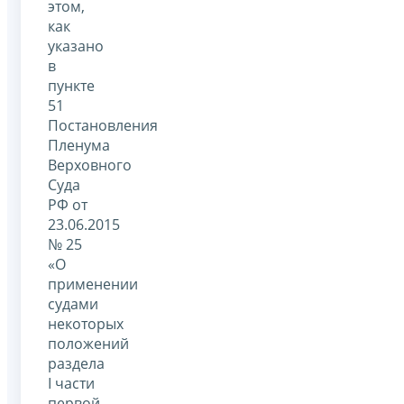
этом,
как
указано
в
пункте
51
Постановления
Пленума
Верховного
Суда
РФ от
23.06.2015
№ 25
«О
применении
судами
некоторых
положений
раздела
I части
первой