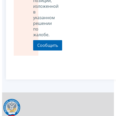
позиции,
изложенной
в
указанном
решении
по
жалобе.