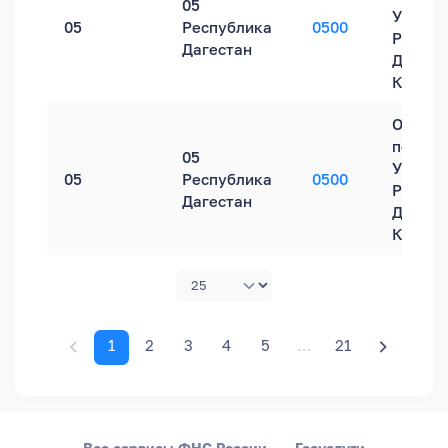
05
УФНС Р
05
Республика
0500
Респуб
Дагестан
Дагеста
Каспий
Обособ
подраз
05
УФНС Р
05
Республика
0500
Респуб
Дагестан
Дагеста
Кизляр
1
2
3
4
5
…
21
Все сервисы ФНС России
Госуслуги