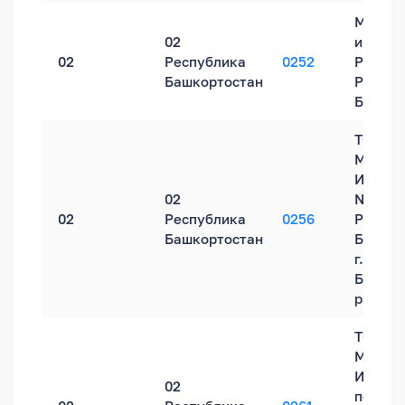
Межра
02
инспек
02
Республика
0252
России
Башкортостан
Респуб
Башкор
ТОРМ
Межра
ИФНС Р
02
№30 п
02
Республика
0256
Респуб
Башкортостан
Башкор
г. Бело
Белоре
районе
ТОРМ
Межра
ИФНС 
02
по Рес