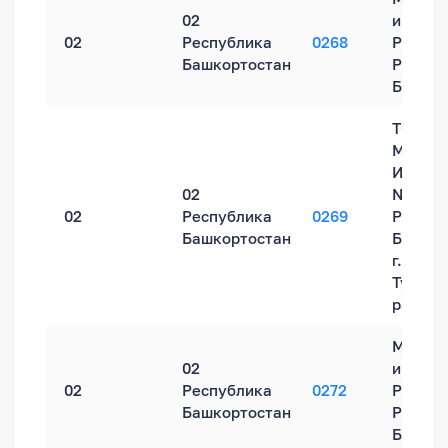
02
инспек
02
Республика
0268
России
Башкортостан
Респуб
Башкор
ТОРМ
Межра
ИФНС Р
02
№30 п
02
Республика
0269
Респуб
Башкортостан
Башкор
г. Туйм
Туймаз
районе
Межра
02
инспек
02
Республика
0272
России
Башкортостан
Респуб
Башкор