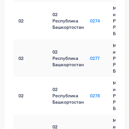
Межра
02
инспек
02
Республика
0274
России
Башкортостан
Респуб
Башкор
Межра
02
инспек
02
Республика
0277
России
Башкортостан
Респуб
Башкор
Межра
02
инспек
02
Республика
0278
России
Башкортостан
Респуб
Башкор
Межра
02
инспек