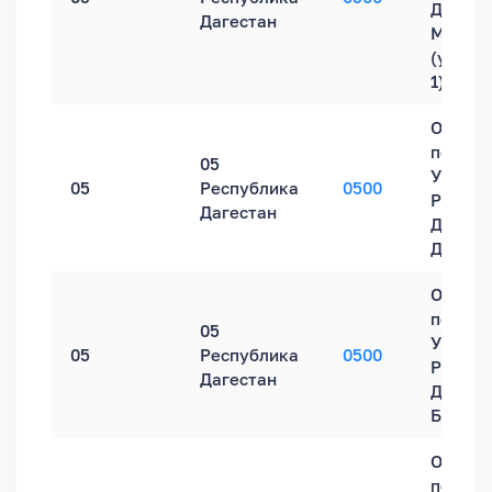
Дагеста
Дагестан
Махачк
(ул. М.
1)
Обособ
подраз
05
УФНС Р
05
Республика
0500
Респуб
Дагестан
Дагеста
Дербен
Обособ
подраз
05
УФНС Р
05
Республика
0500
Респуб
Дагестан
Дагеста
Буйнак
Обособ
подраз