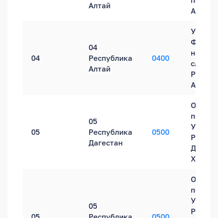
по Рес
Алтай
Алтай
Управл
Федера
04
налого
04
Республика
0400
службы
Алтай
Респуб
Алтай
Обособ
подраз
05
УФНС Р
05
Республика
0500
Респуб
Дагестан
Дагеста
Хасавю
Обособ
подраз
УФНС Р
05
Респуб
05
Республика
0500