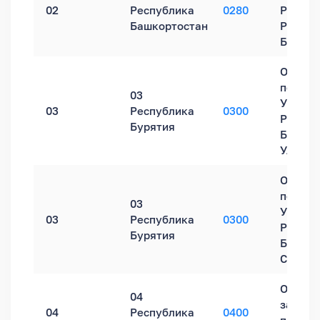
02
Республика
0280
России
Башкортостан
Респуб
Башкор
Обособ
подраз
03
УФНС Р
03
Республика
0300
Респуб
Бурятия
Бурятия
Улан-У
Обособ
подраз
03
УФНС Р
03
Республика
0300
Респуб
Бурятия
Бурятия
Северо
Операц
04
зал УФ
04
Республика
0400