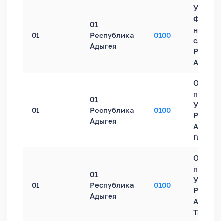
Управл
Федера
01
налого
01
Республика
0100
службы
Адыгея
Респуб
Адыгея
Обособ
подраз
01
УФНС Р
01
Республика
0100
Респуб
Адыгея
Адыгея 
Гиагин
Обособ
подраз
01
УФНС Р
01
Республика
0100
Респуб
Адыгея
Адыгея 
Тахтам